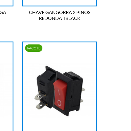
IGA
CHAVE GANGORRA 2 PINOS
REDONDA TBLACK

OLHADA RÁPIDA
PACOTE