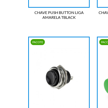
CHAVE PUSH BUTTON LIGA
CHA
AMARELA TBLACK

OLHADA RÁPIDA
PACOTE
PAC