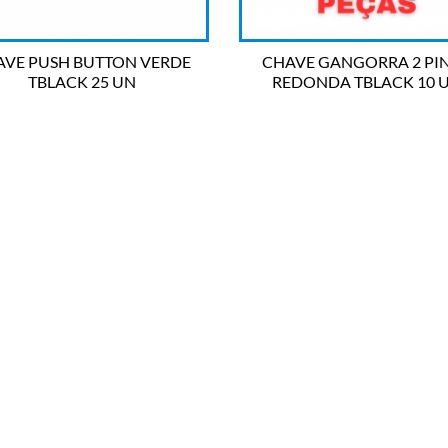
AVE PUSH BUTTON VERDE
CHAVE GANGORRA 2 PI
TBLACK 25 UN
REDONDA TBLACK 10 


OLHADA RÁPIDA
OLHADA RÁPIDA