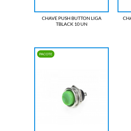
CHAVE PUSH BUTTON LIGA
CH
TBLACK 10 UN

OLHADA RÁPIDA
PACOTE