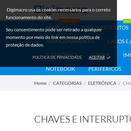
Digimacro usa os cookies necessários para o correto
funcionamento do site.
FABRICANTES
PRO
MARCAS
TODOS PRODUTOS
Seu consentimento pode ser retirado a qualquer
momento por meio do link em nossa política de
ARMAZENAMENTO
CABOS E
proteção de dados.
ELETRÔNICA
GAMER
IM
POLÍTICA DE PRIVACIDADE
ACEITAR
done
NOTEBOOK
PERIFÉRICOS
Home
CATEGORIAS
ELETRÔNICA
CHA
CHAVES E INTERRUP