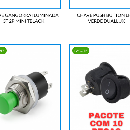
VE GANGORRA ILUMINADA
CHAVE PUSH BUTTON L
3T 2P MINI TBLACK
VERDE DUALLUX


OLHADA RÁPIDA
OLHADA RÁPIDA
OTE
PACOTE