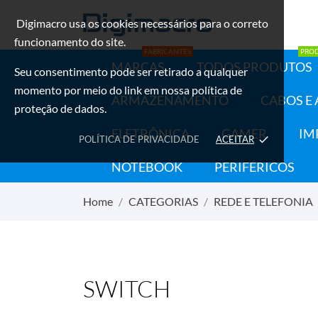
Digimacro usa os cookies necessários para o correto
funcionamento do site.
FABRICANTES
PRO
MARCAS
TODOS PRODUTOS
Seu consentimento pode ser retirado a qualquer
momento por meio do link em nossa política de
ARMAZENAMENTO
CABOS E
proteção de dados.
ELETRÔNICA
GAMER
IM
POLÍTICA DE PRIVACIDADE
ACEITAR
done
NOTEBOOK
PERIFÉRICOS
Home
CATEGORIAS
REDE E TELEFONIA
SWITCH