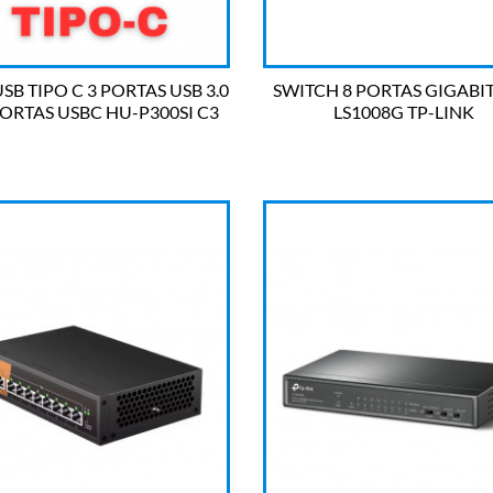
SB TIPO C 3 PORTAS USB 3.0
SWITCH 8 PORTAS GIGABIT
PORTAS USBC HU-P300SI C3
LS1008G TP-LINK


OLHADA RÁPIDA
OLHADA RÁPIDA
TECH