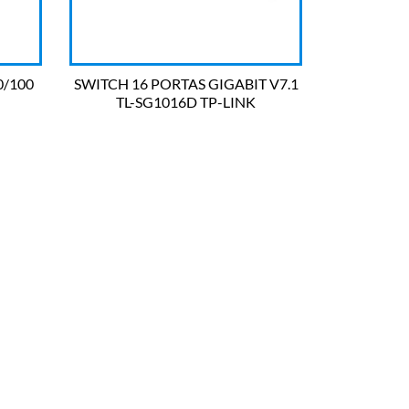
0/100
SWITCH 16 PORTAS GIGABIT V7.1
TL-SG1016D TP-LINK

OLHADA RÁPIDA