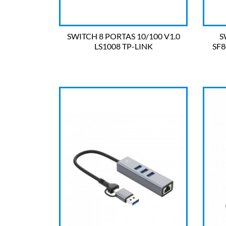
SWITCH 8 PORTAS 10/100 V1.0
S
LS1008 TP-LINK
SF8

OLHADA RÁPIDA