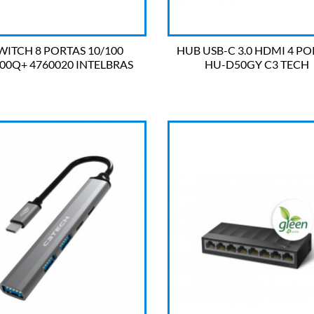
WITCH 8 PORTAS 10/100
HUB USB-C 3.0 HDMI 4 PO
00Q+ 4760020 INTELBRAS
HU-D50GY C3 TECH


OLHADA RÁPIDA
OLHADA RÁPIDA