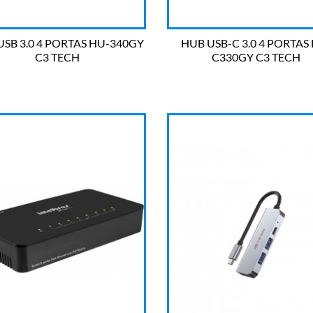
USB 3.0 4 PORTAS HU-340GY
HUB USB-C 3.0 4 PORTAS
C3 TECH
C330GY C3 TECH


OLHADA RÁPIDA
OLHADA RÁPIDA