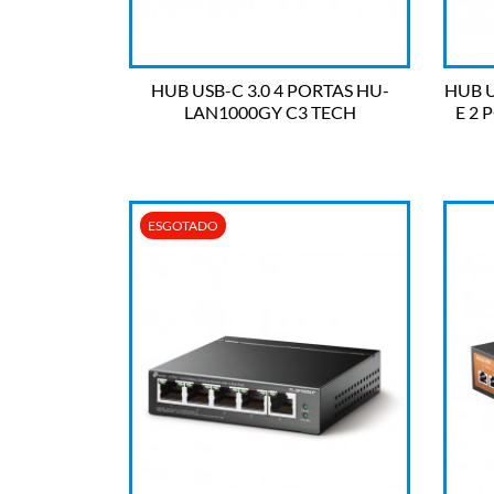
HUB USB-C 3.0 4 PORTAS HU-
HUB U
LAN1000GY C3 TECH
E 2 

OLHADA RÁPIDA
ESGOTADO