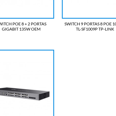
WITCH POE 8 + 2 PORTAS
SWITCH 9 PORTAS 8 POE 1
GIGABIT 135W OEM
TL-SF1009P TP-LINK


OLHADA RÁPIDA
OLHADA RÁPIDA