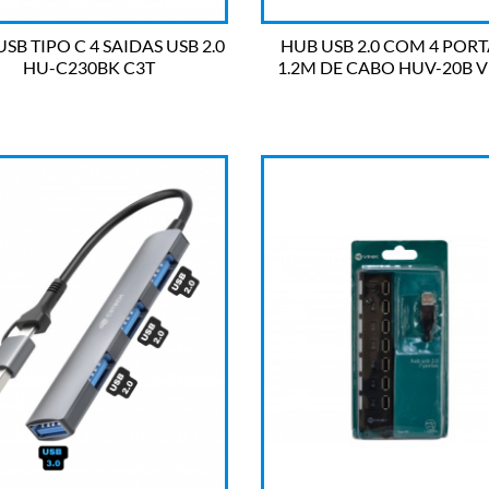
SB TIPO C 4 SAIDAS USB 2.0
HUB USB 2.0 COM 4 PORT
HU-C230BK C3T
1.2M DE CABO HUV-20B V


OLHADA RÁPIDA
OLHADA RÁPIDA