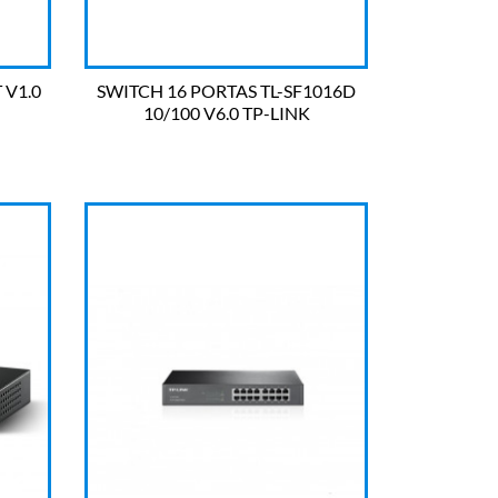
 V1.0
SWITCH 16 PORTAS TL-SF1016D
10/100 V6.0 TP-LINK

OLHADA RÁPIDA