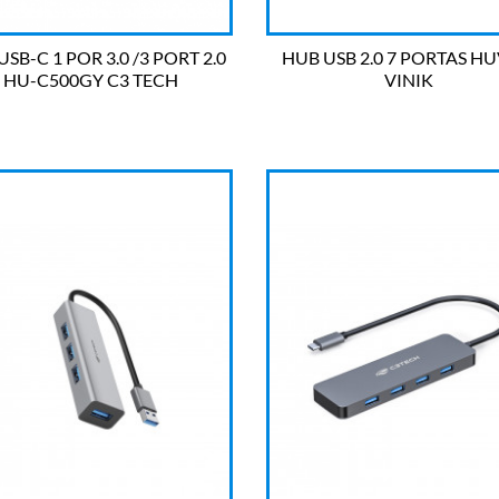
SB-C 1 POR 3.0 /3 PORT 2.0
HUB USB 2.0 7 PORTAS HU
HU-C500GY C3 TECH
VINIK


OLHADA RÁPIDA
OLHADA RÁPIDA