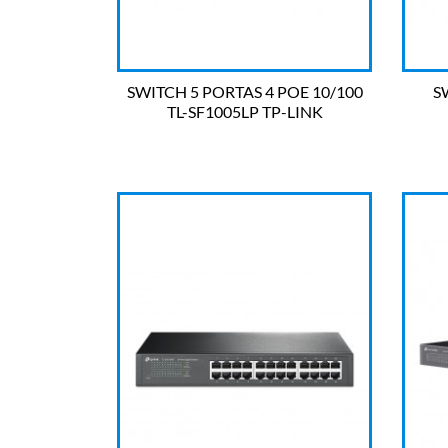
SWITCH 5 PORTAS 4 POE 10/100
S
TL-SF1005LP TP-LINK

OLHADA RÁPIDA