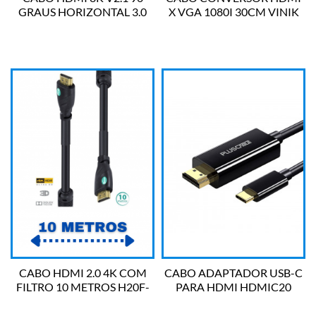
GRAUS HORIZONTAL 3.0
X VGA 1080I 30CM VINIK
METROS PCYES
CABO HDMI 2.0 4K COM
CABO ADAPTADOR USB-C
FILTRO 10 METROS H20F-
PARA HDMI HDMIC20
10 VINIK
PLUS CABLE