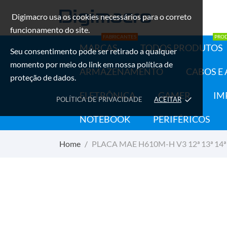
Digimacro usa os cookies necessários para o correto
funcionamento do site.
FABRICANTES
PRO
MARCAS
TODOS PRODUTOS
Seu consentimento pode ser retirado a qualquer
momento por meio do link em nossa política de
ARMAZENAMENTO
CABOS E
proteção de dados.
ELETRÔNICA
GAMER
IM
POLÍTICA DE PRIVACIDADE
ACEITAR
done
NOTEBOOK
PERIFÉRICOS
Home
PLACA MAE H610M-H V3 12ª 13ª 14