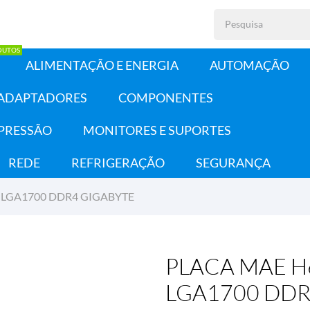
DUTOS
ALIMENTAÇÃO E ENERGIA
AUTOMAÇÃO
 ADAPTADORES
COMPONENTES
PRESSÃO
MONITORES E SUPORTES
REDE
REFRIGERAÇÃO
SEGURANÇA
ª LGA1700 DDR4 GIGABYTE
PLACA MAE H6
LGA1700 DDR