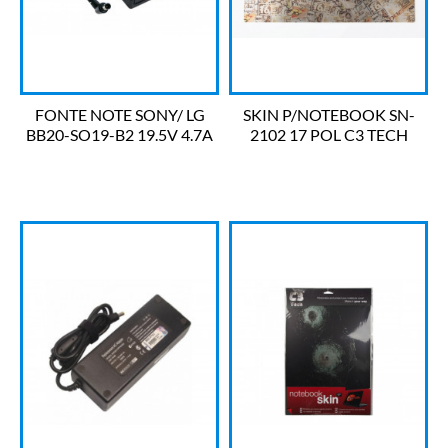
FONTE NOTE SONY/ LG
SKIN P/NOTEBOOK SN-
BB20-SO19-B2 19.5V 4.7A
2102 17 POL C3 TECH
92W BESTBATTERY