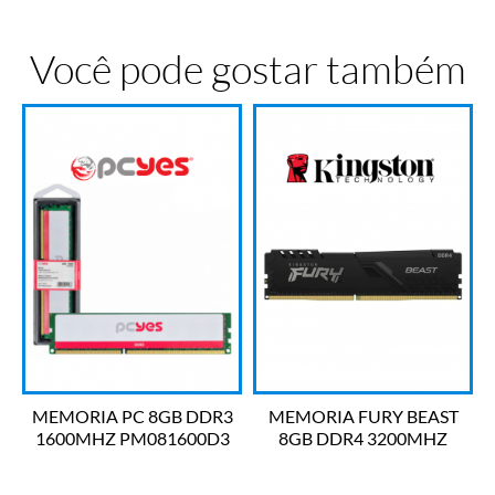
Você pode gostar também
MEMORIA PC 8GB DDR3
MEMORIA FURY BEAST
1600MHZ PM081600D3
8GB DDR4 3200MHZ
PCYES
KF432C16BB/8 KINGSTON